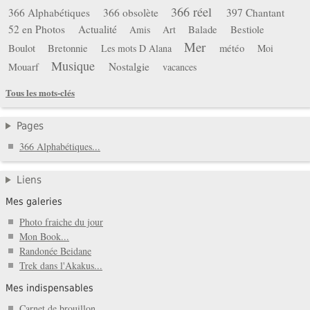
366 réel
366 Alphabétiques
366 obsolète
397 Chantant
52 en Photos
Actualité
Balade
Bestiole
Amis
Art
Mer
Boulot
Bretonnie
météo
Les mots D Alana
Moi
Musique
Mouarf
Nostalgie
vacances
Tous les mots-clés
Pages
366 Alphabétiques...
Liens
Mes galeries
Photo fraiche du jour
Mon Book...
Randonée Beidane
Trek dans l'Akakus...
Mes indispensables
Carnet de brouillon