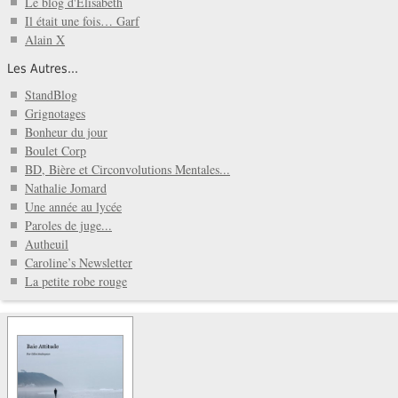
Le blog d'Élisabeth
Il était une fois… Garf
Alain X
Les Autres...
StandBlog
Grignotages
Bonheur du jour
Boulet Corp
BD, Bière et Circonvolutions Mentales...
Nathalie Jomard
Une année au lycée
Paroles de juge...
Autheuil
Caroline’s Newsletter
La petite robe rouge