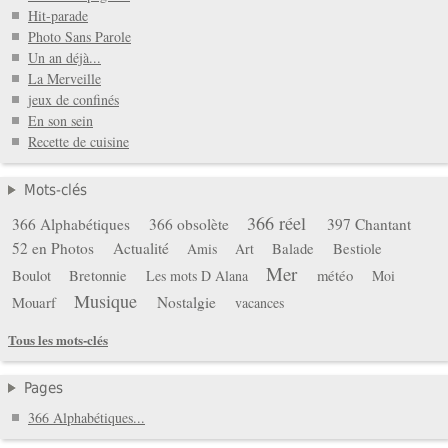
Hit-parade
Photo Sans Parole
Un an déjà...
La Merveille
jeux de confinés
En son sein
Recette de cuisine
Mots-clés
366 réel
366 Alphabétiques
366 obsolète
397 Chantant
52 en Photos
Actualité
Balade
Bestiole
Amis
Art
Mer
Boulot
Bretonnie
météo
Les mots D Alana
Moi
Musique
Mouarf
Nostalgie
vacances
Tous les mots-clés
Pages
366 Alphabétiques...