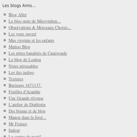
Les blogs Amis...
Blog Allet
Le bloc-note de Mirovinben...
Observations & Morceaux Choisis...
Les yeux ouvert
Mus virginie et les enfants
Mattoo Blog
Les ptites banalités de Cunégonde
Le blog de Loulou
Notes périssables
Les iles indigo
Textures
Burinage 1671137.
Feuilles d'Acanthe
Une Grande rêveuse
L'atelier de Diablotin
Des brique et de blog
Manou dans la foret...
Mr Fraises
Indesp
Le centre du motif