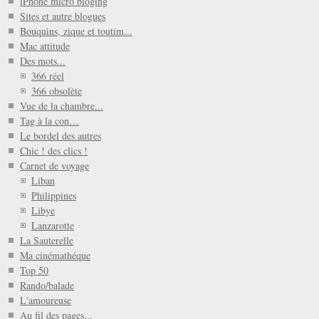
iPhone micro bloging
Sites et autre blogues
Bouquins, zique et toutim...
Mac attitude
Des mots...
366 réel
366 obsolète
Vue de la chambre...
Tag à la con…
Le bordel des autres
Chic ! des clics !
Carnet de voyage
Liban
Philippines
Libye
Lanzarotte
La Sauterelle
Ma cinémathéque
Top 50
Rando/balade
L'amoureuse
Au fil des pages...