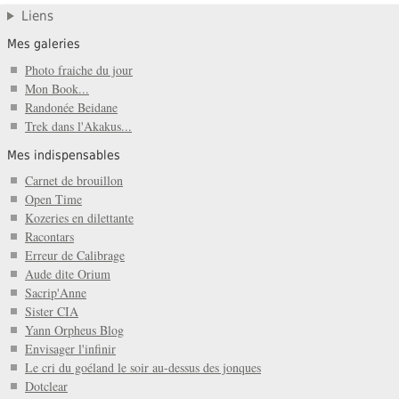
Liens
Mes galeries
Photo fraiche du jour
Mon Book...
Randonée Beidane
Trek dans l'Akakus...
Mes indispensables
Carnet de brouillon
Open Time
Kozeries en dilettante
Racontars
Erreur de Calibrage
Aude dite Orium
Sacrip'Anne
Sister CIA
Yann Orpheus Blog
Envisager l'infinir
Le cri du goéland le soir au-dessus des jonques
Dotclear