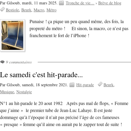
Par Gilsoub,
mardi, 11 mars 2025.
Tronche de vie…
›
Brève de blog
Bestiole
Beurk
Macro
Métro
Punaise ! ça pique un peu quand même, des fois, la
propreté du métro ! Et sinon, la macro, ce n’est pas
franchement le fort de l’iPhone !
9 commentaires
Le samedi c'est hit-parade...
Par Gilsoub,
samedi, 18 septembre 2021.
Hit-parade
Beurk
Musique
Nostalgie
N°1 au hit-parade le 20 aout 1982 Après pas mal de flops, « Femme
que j’aime » le premier tube de Jean-Luc Lahaye. Il est juste
dommage qu’à l’époque il n’ait pas précisé l’âge de ces fameuses
« presque » femme qu’il aime on aurait pu le zapper tout de suite !