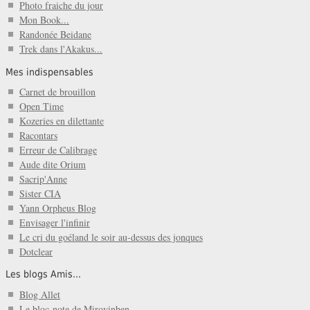
Photo fraiche du jour
Mon Book...
Randonée Beidane
Trek dans l'Akakus...
Mes indispensables
Carnet de brouillon
Open Time
Kozeries en dilettante
Racontars
Erreur de Calibrage
Aude dite Orium
Sacrip'Anne
Sister CIA
Yann Orpheus Blog
Envisager l'infinir
Le cri du goéland le soir au-dessus des jonques
Dotclear
Les blogs Amis...
Blog Allet
Le bloc-note de Mirovinben...