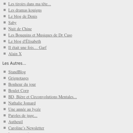
Les tiroirs dans ma tête...
Les dramas kouigns
Le blog de Denis
Saby
Nuit de Chine
Les Bouquins et Musiques de Dr Caso
Le blog d'Élisabeth
Il était une fois… Garf
Alain X
Les Autres...
StandBlog
Grignotages
Bonheur du jour
Boulet Corp
BD, Bière et Circonvolutions Mentales...
Nathalie Jomard
Une année au lycée
Paroles de juge...
Autheuil
Caroline’s Newsletter