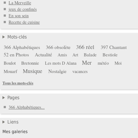
La Merveille
jeux de confinés
En son sein
Recette de cuisine
Mots-clés
366 réel
366 Alphabétiques
366 obsolète
397 Chantant
52 en Photos
Actualité
Balade
Bestiole
Amis
Art
Mer
Boulot
Bretonnie
météo
Les mots D Alana
Moi
Musique
Mouarf
Nostalgie
vacances
Tous les mots-clés
Pages
366 Alphabétiques...
Liens
Mes galeries