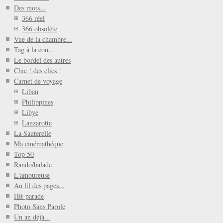
Des mots...
366 réel
366 obsolète
Vue de la chambre...
Tag à la con…
Le bordel des autres
Chic ! des clics !
Carnet de voyage
Liban
Philippines
Libye
Lanzarotte
La Sauterelle
Ma cinémathéque
Top 50
Rando/balade
L'amoureuse
Au fil des pages...
Hit-parade
Photo Sans Parole
Un an déjà...