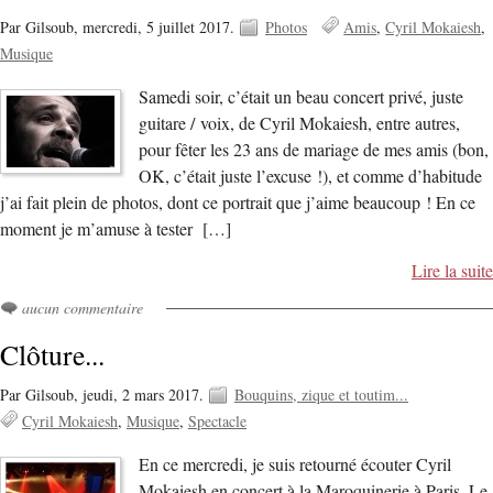
Par Gilsoub,
mercredi, 5 juillet 2017.
Photos
Amis
Cyril Mokaiesh
Musique
Samedi soir, c’était un beau concert privé, juste
guitare / voix, de Cyril Mokaiesh, entre autres,
pour fêter les 23 ans de mariage de mes amis (bon,
OK, c’était juste l’excuse !), et comme d’habitude
j’ai fait plein de photos, dont ce portrait que j’aime beaucoup ! En ce
moment je m’amuse à tester […]
Lire la suite
aucun commentaire
Clôture...
Par Gilsoub,
jeudi, 2 mars 2017.
Bouquins, zique et toutim...
Cyril Mokaiesh
Musique
Spectacle
En ce mercredi, je suis retourné écouter Cyril
Mokaiesh en concert à la Maroquinerie à Paris. Le