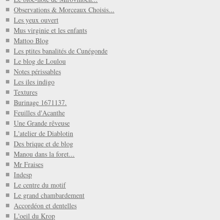
Observations & Morceaux Choisis...
Les yeux ouvert
Mus virginie et les enfants
Mattoo Blog
Les ptites banalités de Cunégonde
Le blog de Loulou
Notes périssables
Les iles indigo
Textures
Burinage 1671137.
Feuilles d'Acanthe
Une Grande rêveuse
L'atelier de Diablotin
Des brique et de blog
Manou dans la foret...
Mr Fraises
Indesp
Le centre du motif
Le grand chambardement
Accordéon et dentelles
L'oeil du Krop