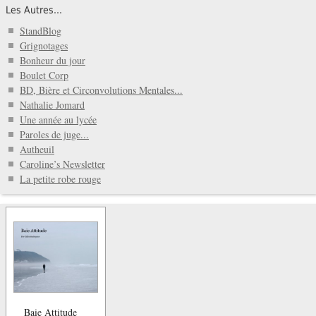
Les Autres...
StandBlog
Grignotages
Bonheur du jour
Boulet Corp
BD, Bière et Circonvolutions Mentales...
Nathalie Jomard
Une année au lycée
Paroles de juge...
Autheuil
Caroline’s Newsletter
La petite robe rouge
Baie Attitude