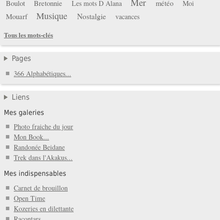
Mer
Boulot
Bretonnie
météo
Les mots D Alana
Moi
Musique
Mouarf
Nostalgie
vacances
Tous les mots-clés
Pages
366 Alphabétiques...
Liens
Mes galeries
Photo fraiche du jour
Mon Book...
Randonée Beidane
Trek dans l'Akakus...
Mes indispensables
Carnet de brouillon
Open Time
Kozeries en dilettante
Racontars