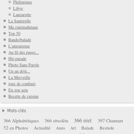
Philippines
Libye
Lanzarotte
La Sauterelle
Ma cinémathéque
Top 50
Rando/balade
L'amoureuse
Au fil des pages...
Hit-parade
Photo Sans Parole
Un an déjà...
La Merveille
jeux de confinés
En son sein
Recette de cuisine
Mots-clés
366 réel
366 Alphabétiques
366 obsolète
397 Chantant
52 en Photos
Actualité
Balade
Bestiole
Amis
Art