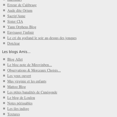
Erreur de Calibrage
Aude dite Orium
Sacrip'Anne
Sister CIA
Yann Orpheus Blog
Envisager l'infinir
Le cri du goéland le soir au-dessus des jonques
Dotclear
Les blogs Amis...
Blog Allet
Le bloc-note de Mirovinben...
Observations & Morceaux Choisis...
Les yeux ouvert
Mus virginie et les enfants
Mattoo Blog
Les ptites banalités de Cunégonde
Le blog de Loulou
Notes périssables
Les iles indigo
Textures