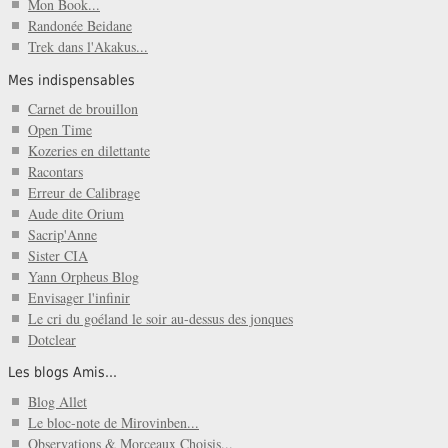
Mon Book...
Randonée Beidane
Trek dans l'Akakus...
Mes indispensables
Carnet de brouillon
Open Time
Kozeries en dilettante
Racontars
Erreur de Calibrage
Aude dite Orium
Sacrip'Anne
Sister CIA
Yann Orpheus Blog
Envisager l'infinir
Le cri du goéland le soir au-dessus des jonques
Dotclear
Les blogs Amis...
Blog Allet
Le bloc-note de Mirovinben...
Observations & Morceaux Choisis...