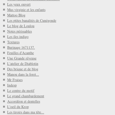
Les yeux ouvert
Mus virginie et les enfants
Mattoo Blog
Les ptites banalités de Cunégonde
Le blog de Loulou
Notes périssables
Les iles indigo
Textures
Burinage 1671137.
Feuilles d'Acanthe
Une Grande rêveuse
L'atelier de Diablotin
Des brique et de blog
Manou dans la foret...
Mr Fraises
Indesp
Le centre du motif
Le grand chambardement
Accordéon et dentelles
L'oeil du Krop
Les tiroirs dans ma tête...