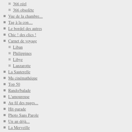
366 réel
366 obsolète
Vue de la chambre...
Tag à la con…
Le bordel des autres
Chic ! des clics !
Carnet de voyage
Liban
Philippines
Libye
Lanzarotte
La Sauterelle
Ma cinémathéque
Top 50
Rando/balade
L'amoureuse
Au fil des pages...
Hit-parade
Photo Sans Parole
Un an déjà...
La Merveille