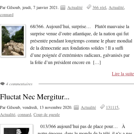
Par Gilsoub,
jeudi, 7 janvier 2021.
Actualité
366 réel
Actualité
connard
68/366. Aujourd’hui, surprise… Plutôt mauvaise la
surprise venue d’outre atlantique, de la nation qui fut
présentée pendant longtemps comme le phare mondial
de la démocratie aux fondations solides ! Il a suffi
d’une poignée d’extrémistes radicaux, galvanisés par
la folie d’un président encore en […]
Lire la suite
4 commentaires
Fluctat Nec Mergitur...
Par Gilsoub,
vendredi, 13 novembre 2020.
Actualité
131115
Actualité
connard
Coup de gueule
013/366 aujourd’hui pas de place pour… À
notre époque, dans le monde de la télé, il n’y a pas