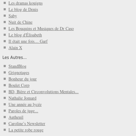
Les dramas kouigns
Le blog de Denis
Saby
Nuit de Chine
Les Bouquins et Musiques de Dr Caso
Le blog d'Élisabeth
Il était une fois… Garf
Alain X
Les Autres...
StandBlog
Grignotages
Bonheur du jour
Boulet Corp
BD, Bière et Circonvolutions Mentales...
Nathalie Jomard
Une année au lycée
Paroles de juge...
Autheuil
Caroline’s Newsletter
La petite robe rouge