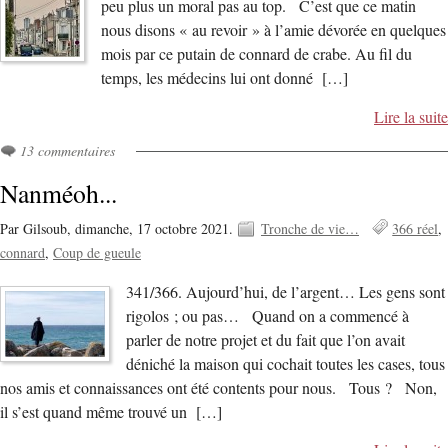
peu plus un moral pas au top. C’est que ce matin
nous disons « au revoir » à l’amie dévorée en quelques
mois par ce putain de connard de crabe. Au fil du
temps, les médecins lui ont donné […]
Lire la suite
13 commentaires
Nanméoh...
Par Gilsoub,
dimanche, 17 octobre 2021.
Tronche de vie…
366 réel
connard
Coup de gueule
341/366. Aujourd’hui, de l’argent… Les gens sont
rigolos ; ou pas… Quand on a commencé à
parler de notre projet et du fait que l’on avait
déniché la maison qui cochait toutes les cases, tous
nos amis et connaissances ont été contents pour nous. Tous ? Non,
il s’est quand même trouvé un […]