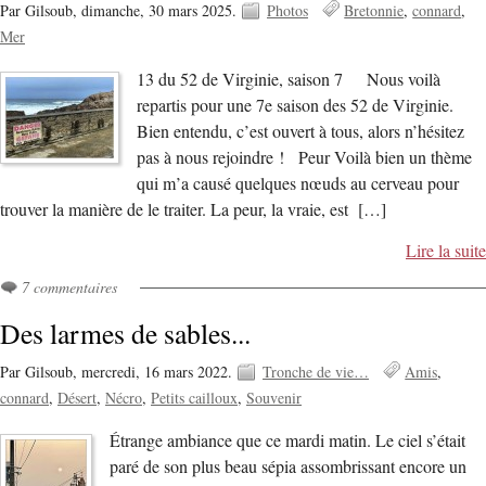
Par Gilsoub,
dimanche, 30 mars 2025.
Photos
Bretonnie
connard
Mer
13 du 52 de Virginie, saison 7 Nous voilà
repartis pour une 7e saison des 52 de Virginie.
Bien entendu, c’est ouvert à tous, alors n’hésitez
pas à nous rejoindre ! Peur Voilà bien un thème
qui m’a causé quelques nœuds au cerveau pour
trouver la manière de le traiter. La peur, la vraie, est […]
Lire la suite
7 commentaires
Des larmes de sables...
Par Gilsoub,
mercredi, 16 mars 2022.
Tronche de vie…
Amis
connard
Désert
Nécro
Petits cailloux
Souvenir
Étrange ambiance que ce mardi matin. Le ciel s’était
paré de son plus beau sépia assombrissant encore un