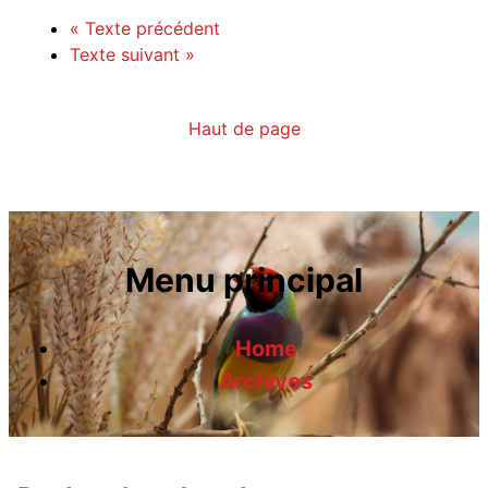
«
Texte précédent
Texte suivant
»
Haut de page
Menu principal
Home
Archives