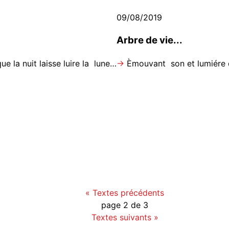
09/08/2019
Arbre de vie...
e la nuit laisse luire la lune…
→
Èmouvant son et lumiére 
«
Textes précédents
page active">
page 2 de 3
Textes suivants
»