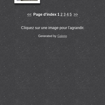
<<
Page d'index 1
2
3
4
5
>>
Cliquez sur une image pour l'agrandir.
Generated by
Galerie