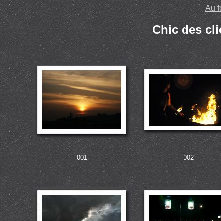
Au f
Chic des cli
001
002