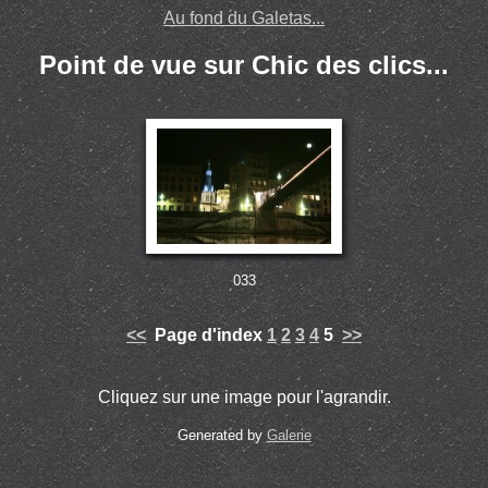
Au fond du Galetas...
Point de vue sur Chic des clics...
033
<<
Page d'index
1
2
3
4
5
>>
Cliquez sur une image pour l'agrandir.
Generated by
Galerie