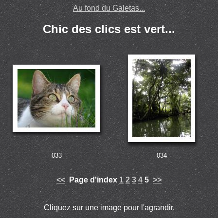
Au fond du Galetas...
Chic des clics est vert...
033
034
<<
Page d'index
1
2
3
4
5
>>
Cliquez sur une image pour l'agrandir.