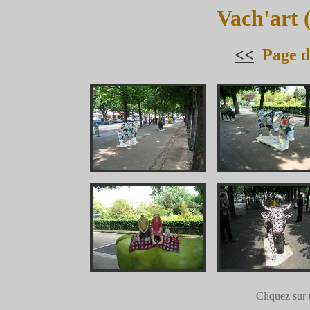
Vach'art 
<<
Page d
Cliquez sur 