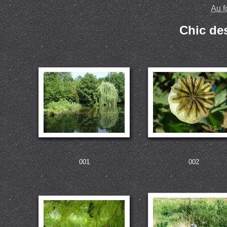
Au f
Chic des
001
002