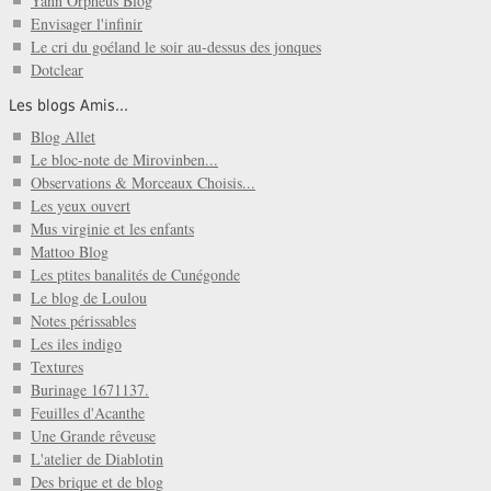
Yann Orpheus Blog
Envisager l'infinir
Le cri du goéland le soir au-dessus des jonques
Dotclear
Les blogs Amis...
Blog Allet
Le bloc-note de Mirovinben...
Observations & Morceaux Choisis...
Les yeux ouvert
Mus virginie et les enfants
Mattoo Blog
Les ptites banalités de Cunégonde
Le blog de Loulou
Notes périssables
Les iles indigo
Textures
Burinage 1671137.
Feuilles d'Acanthe
Une Grande rêveuse
L'atelier de Diablotin
Des brique et de blog