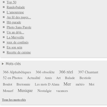
Top 50
Rando/balade
L'amoureuse
Au fil des pages...
Hit-parade
Photo Sans Parole
Un an déjà...
La Merveille
jeux de confinés
En son sein
Recette de cuisine
Mots-clés
366 réel
366 Alphabétiques
366 obsolète
397 Chantant
52 en Photos
Actualité
Balade
Bestiole
Amis
Art
Mer
Boulot
Bretonnie
météo
Les mots D Alana
Moi
Musique
Mouarf
Nostalgie
vacances
Tous les mots-clés