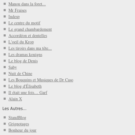
Manou dans la foret...
Mr Fraises
Indesp
Le centre du motif
Le grand chambardement
Accordéon et dentelles
L'oeil du Krop
Les tiroirs dans ma tête...
Les dramas kouigns
Le blog de Denis
Saby
Nuit de Chine
Les Bouquins et Musiques de Dr Caso
Le blog d'Élisabeth
Il était une fois… Garf
Alain X
Les Autres...
StandBlog
Grignotages
Bonheur du jour