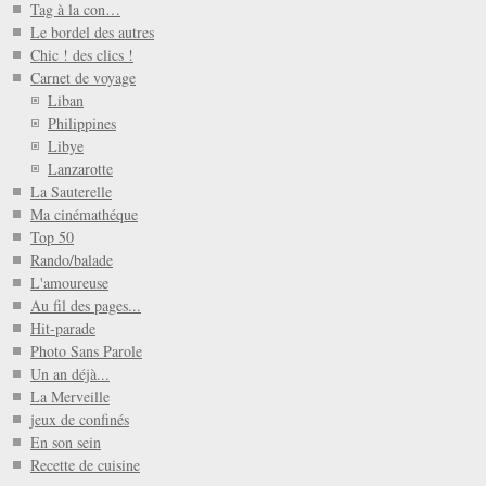
Tag à la con…
Le bordel des autres
Chic ! des clics !
Carnet de voyage
Liban
Philippines
Libye
Lanzarotte
La Sauterelle
Ma cinémathéque
Top 50
Rando/balade
L'amoureuse
Au fil des pages...
Hit-parade
Photo Sans Parole
Un an déjà...
La Merveille
jeux de confinés
En son sein
Recette de cuisine