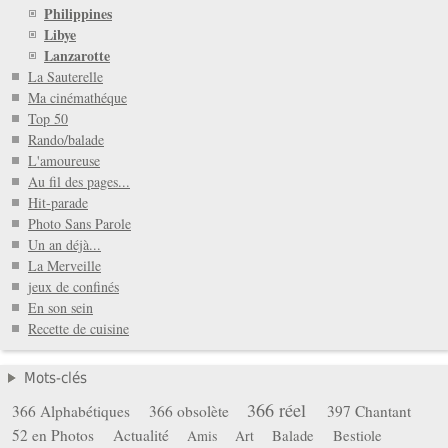
Philippines
Libye
Lanzarotte
La Sauterelle
Ma cinémathéque
Top 50
Rando/balade
L'amoureuse
Au fil des pages...
Hit-parade
Photo Sans Parole
Un an déjà...
La Merveille
jeux de confinés
En son sein
Recette de cuisine
Mots-clés
366 réel
366 Alphabétiques
366 obsolète
397 Chantant
52 en Photos
Actualité
Balade
Bestiole
Amis
Art