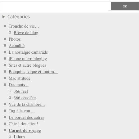
Catégories
Tronche de vie…
Brève de blog
Photos
Actualité
La nostalgie camarade
iPhone micro bloging
Sites et autre blogues
Bouquins, zique et toutim...
Mac attitude
Des mots...
366 réel
366 obsolète
Vue de la chambre...
Tag à la con…
Le bordel des autres
Chic ! des clics !
Carnet de voyage
Liban