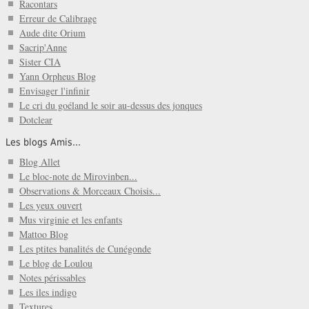
Racontars
Erreur de Calibrage
Aude dite Orium
Sacrip'Anne
Sister CIA
Yann Orpheus Blog
Envisager l'infinir
Le cri du goéland le soir au-dessus des jonques
Dotclear
Les blogs Amis...
Blog Allet
Le bloc-note de Mirovinben...
Observations & Morceaux Choisis...
Les yeux ouvert
Mus virginie et les enfants
Mattoo Blog
Les ptites banalités de Cunégonde
Le blog de Loulou
Notes périssables
Les iles indigo
Textures