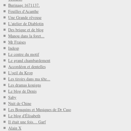
Burinage 1671137.
Feuilles d'Acanthe
Une Grande rêveuse
L'atelier de Diablotin
Des brique et de blog
Manou dans la foret...
Mr Fraises
Indesp
Le centre du motif
Le grand chambardement
Accordéon et dentelles
L'oeil du Krop
Les tiroirs dans ma tête...
Les dramas kouigns
Le blog de Denis
Saby
Nuit de Chine
Les Bouquins et Musiques de Dr Caso
Le blog d'Élisabeth
Il était une fois… Garf
Alain X