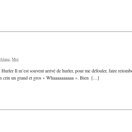
 Alana
Moi
rler Il m’est souvent arrivé de hurler, pour me défouler, faire retomber 
te un crin un grand et gros « Whaaaaaaaaaa ». Bien […]