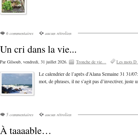
6 commentaires
aucun rétrolien
Un cri dans la vie...
Par Gilsoub,
vendredi, 31 juillet 2026.
Tronche de vie…
Les mots D
Le calendrier de l’après d’Alana Semaine 31 31/07: Hu
mot, de phrases, il ne s’agit pas d’invectiver, jus
5 commentaires
aucun rétrolien
À taaaable…