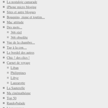
La nostalgie camarade
iPhone micro bloging
Sites et autre blogues
Bouquins, zique et toutim...
Mac attitude
Des mots...
366 réel
366 obsolète
Vue de la chambre...
Tag à la con…
Le bordel des autres
Chic ! des clics !
Carnet de voyage
Liban
Philippines
Libye
Lanzarotte
La Sauterelle
Ma cinémathéque
Top 50
Rando/balade