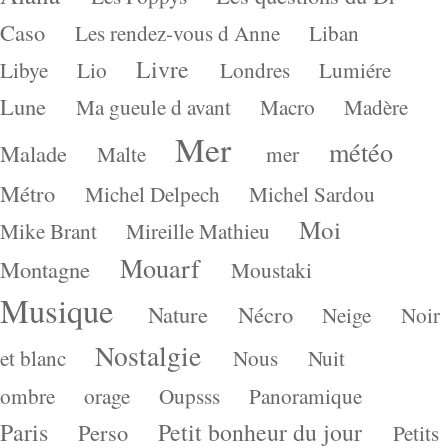
Caso
Les rendez-vous d Anne
Liban
Livre
Libye
Lio
Londres
Lumiére
Lune
Ma gueule d avant
Macro
Madère
Mer
météo
Malade
Malte
mer
Métro
Michel Delpech
Michel Sardou
Moi
Mike Brant
Mireille Mathieu
Mouarf
Montagne
Moustaki
Musique
Nature
Nécro
Neige
Noir
Nostalgie
et blanc
Nous
Nuit
ombre
orage
Oupsss
Panoramique
Paris
Petit bonheur du jour
Perso
Petits