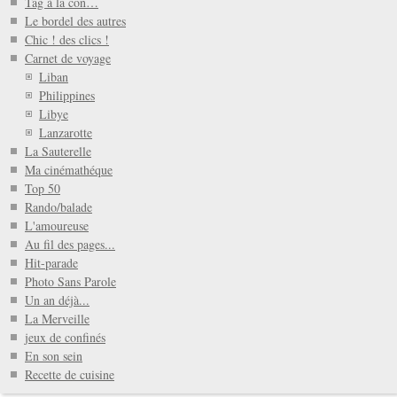
Tag à la con…
Le bordel des autres
Chic ! des clics !
Carnet de voyage
Liban
Philippines
Libye
Lanzarotte
La Sauterelle
Ma cinémathéque
Top 50
Rando/balade
L'amoureuse
Au fil des pages...
Hit-parade
Photo Sans Parole
Un an déjà...
La Merveille
jeux de confinés
En son sein
Recette de cuisine