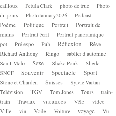
cailloux
Petula Clark
photo de truc
Photo
du jours
PhotoJanuary2026
Podcast
Poéme
Politique
Portrait de
Portrait
mains
Portrait écrit
Portrait panoramique
Réflexion
Rêve
pot
Pré expo
Pub
Richard Anthony
Ringo
sablier d automne
Sexe
Saint-Malo
Shaka Ponk
Sheila
Souvenir
Spectacle
Sport
SNCF
Suisses
Stone et Charden
Sylvie Vartan
TGV
Télévision
Tom Jones
Tours
train-
vacances
train
Travaux
Vélo
video
voyage
Ville
Voile
vin
Voiture
Vu