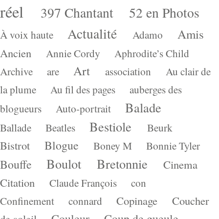
réel
397 Chantant
52 en Photos
Actualité
Amis
À voix haute
Adamo
Ancien
Annie Cordy
Aphrodite’s Child
Art
Archive
are
association
Au clair de
la plume
Au fil des pages
auberges des
Balade
blogueurs
Auto-portrait
Bestiole
Ballade
Beatles
Beurk
Blogue
Bistrot
Boney M
Bonnie Tyler
Boulot
Bretonnie
Bouffe
Cinema
Citation
Claude François
con
Copinage
Coucher
Confinement
connard
Couleur
Coup de gueule
de soleil