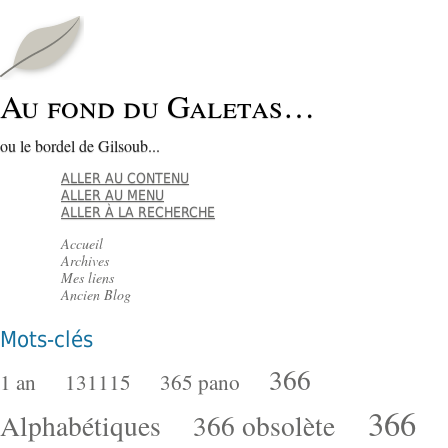
Au fond du Galetas…
ou le bordel de Gilsoub...
ALLER AU CONTENU
ALLER AU MENU
ALLER À LA RECHERCHE
Accueil
Archives
Mes liens
Ancien Blog
Mots-clés
366
1 an
131115
365 pano
366
Alphabétiques
366 obsolète