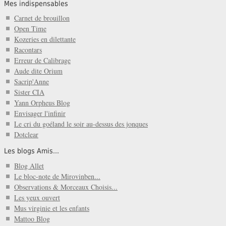
Mes indispensables
Carnet de brouillon
Open Time
Kozeries en dilettante
Racontars
Erreur de Calibrage
Aude dite Orium
Sacrip'Anne
Sister CIA
Yann Orpheus Blog
Envisager l'infinir
Le cri du goéland le soir au-dessus des jonques
Dotclear
Les blogs Amis...
Blog Allet
Le bloc-note de Mirovinben...
Observations & Morceaux Choisis...
Les yeux ouvert
Mus virginie et les enfants
Mattoo Blog