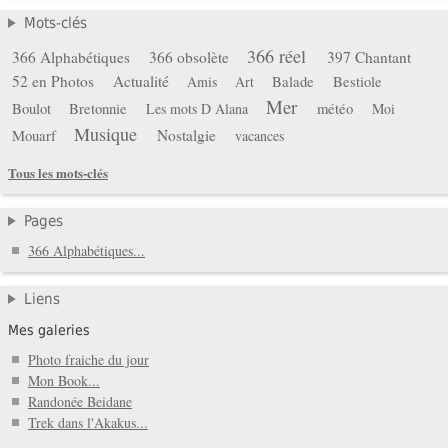
Mots-clés
366 réel
366 Alphabétiques
366 obsolète
397 Chantant
52 en Photos
Actualité
Balade
Bestiole
Amis
Art
Mer
Boulot
Bretonnie
météo
Les mots D Alana
Moi
Musique
Mouarf
Nostalgie
vacances
Tous les mots-clés
Pages
366 Alphabétiques...
Liens
Mes galeries
Photo fraiche du jour
Mon Book...
Randonée Beidane
Trek dans l'Akakus...