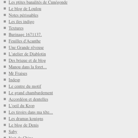
Les ptites banalités de Cunégonde
Le blog de Loulou
Notes périssables
Les iles indigo
Textures
Burinage 1671137.
Feuilles d'Acanthe
Une Grande rêveuse
L'atelier de Diablotin
Des brique et de blog
Manou dans la foret...
Mr Fraises
Indesp
Le centre du motif
Le grand chambardement
Accordéon et dentelles
L'oeil du Krop
Les tiroirs dans ma tête...
Les dramas kouigns
Le blog de Denis
Saby
Nuit de Chine