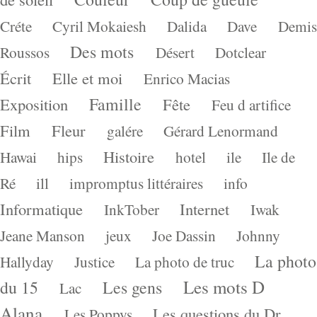
Créte
Cyril Mokaiesh
Dalida
Dave
Demis
Des mots
Roussos
Désert
Dotclear
Écrit
Elle et moi
Enrico Macias
Famille
Exposition
Fête
Feu d artifice
Film
Fleur
galére
Gérard Lenormand
Histoire
Hawai
hips
hotel
ile
Ile de
Ré
ill
impromptus littéraires
info
Informatique
Internet
InkTober
Iwak
Jeane Manson
jeux
Joe Dassin
Johnny
La photo
Hallyday
Justice
La photo de truc
Les mots D
du 15
Les gens
Lac
Alana
Les questions du Dr
Les Poppys