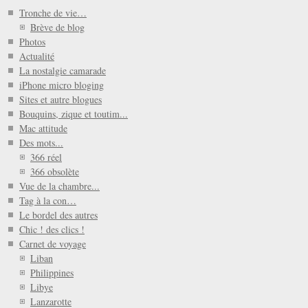
Tronche de vie…
Brève de blog
Photos
Actualité
La nostalgie camarade
iPhone micro bloging
Sites et autre blogues
Bouquins, zique et toutim...
Mac attitude
Des mots...
366 réel
366 obsolète
Vue de la chambre...
Tag à la con…
Le bordel des autres
Chic ! des clics !
Carnet de voyage
Liban
Philippines
Libye
Lanzarotte