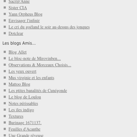
Sacrip'Anne
Sister CIA
Yann Orpheus Blog
Envisager l'infinir
Le cri du goéland le soir au-dessus des jonques
Dotclear
Les blogs Amis...
Blog Allet
Le bloc-note de Mirovinben...
Observations & Morceaux Choisis...
Les yeux ouvert
Mus virginie et les enfants
Mattoo Blog
Les ptites banalités de Cunégonde
Le blog de Loulou
Notes périssables
Les iles indigo
Textures
Burinage 1671137.
Feuilles d'Acanthe
Une Grande rêveuse