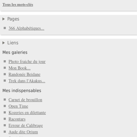
Tous les mots-clés
Pages
366 Alphabétiques...
Liens
Mes galeries
Photo fraiche du jour
Mon Book...
Randonée Beidane
Trek dans l'Akakus...
Mes indispensables
Carnet de brouillon
Open Time
Kozeries en dilettante
Racontars
Erreur de Calibrage
Aude dite Orium