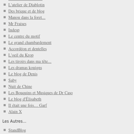
L'atelier de Diablotin
Des brique et de blog
Manou dans la foret...
Mr Fraises
Indesp
Le centre du motif
Le grand chambardement
Accordéon et dentelles
L'oeil du Krop
Les tiroirs dans ma tête...
Les dramas kouigns
Le blog de Denis
Saby
Nuit de Chine
Les Bouquins et Musiques de Dr Caso
Le blog d'Élisabeth
Il était une fois… Garf
Alain X
Les Autres...
StandBlog