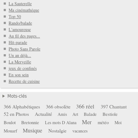
La Sauterelle
Ma cinémathéque
Top 50
Rando/balade
L'amoureuse
Au fil des pages...
Hit-parade
Photo Sans Parole
Un an déjà...
La Merveille
jeux de confinés
En son sein
Recette de cuisine
Mots-clés
366 réel
366 Alphabétiques
366 obsolète
397 Chantant
52 en Photos
Actualité
Balade
Bestiole
Amis
Art
Mer
Boulot
Bretonnie
météo
Les mots D Alana
Moi
Musique
Mouarf
Nostalgie
vacances