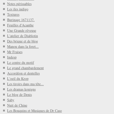
Notes périssables
Les iles indigo
Textures
Burinage 1671137.
Feuilles d'Acanthe
Une Grande rêveuse
L'atelier de Diablotin
Des brique et de blog
Manou dans la foret...
Mr Fraises
Indesp
Le centre du motif
Le grand chambardement
Accordéon et dentelles
L'oeil du Krop
Les tiroirs dans ma tête...
Les dramas kouigns
Le blog de Denis
Saby
Nuit de Chine
Les Bouquins et Musiques de Dr Caso