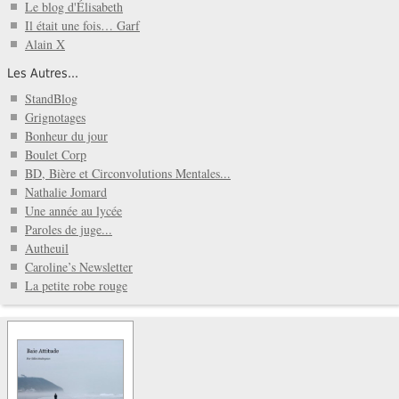
Le blog d'Élisabeth
Il était une fois… Garf
Alain X
Les Autres...
StandBlog
Grignotages
Bonheur du jour
Boulet Corp
BD, Bière et Circonvolutions Mentales...
Nathalie Jomard
Une année au lycée
Paroles de juge...
Autheuil
Caroline’s Newsletter
La petite robe rouge