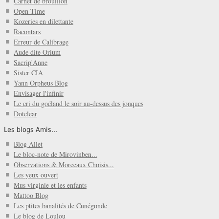
Carnet de brouillon
Open Time
Kozeries en dilettante
Racontars
Erreur de Calibrage
Aude dite Orium
Sacrip'Anne
Sister CIA
Yann Orpheus Blog
Envisager l'infinir
Le cri du goéland le soir au-dessus des jonques
Dotclear
Les blogs Amis...
Blog Allet
Le bloc-note de Mirovinben...
Observations & Morceaux Choisis...
Les yeux ouvert
Mus virginie et les enfants
Mattoo Blog
Les ptites banalités de Cunégonde
Le blog de Loulou