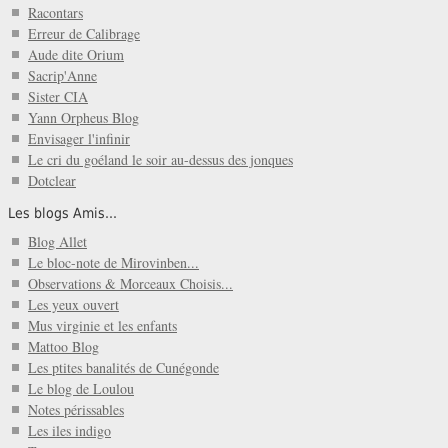
Racontars
Erreur de Calibrage
Aude dite Orium
Sacrip'Anne
Sister CIA
Yann Orpheus Blog
Envisager l'infinir
Le cri du goéland le soir au-dessus des jonques
Dotclear
Les blogs Amis...
Blog Allet
Le bloc-note de Mirovinben...
Observations & Morceaux Choisis...
Les yeux ouvert
Mus virginie et les enfants
Mattoo Blog
Les ptites banalités de Cunégonde
Le blog de Loulou
Notes périssables
Les iles indigo