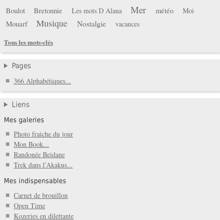
Mer
Boulot
Bretonnie
météo
Les mots D Alana
Moi
Musique
Mouarf
Nostalgie
vacances
Tous les mots-clés
Pages
366 Alphabétiques...
Liens
Mes galeries
Photo fraiche du jour
Mon Book...
Randonée Beidane
Trek dans l'Akakus...
Mes indispensables
Carnet de brouillon
Open Time
Kozeries en dilettante