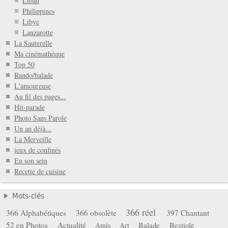
Liban
Philippines
Libye
Lanzarotte
La Sauterelle
Ma cinémathéque
Top 50
Rando/balade
L'amoureuse
Au fil des pages...
Hit-parade
Photo Sans Parole
Un an déjà...
La Merveille
jeux de confinés
En son sein
Recette de cuisine
Mots-clés
366 réel
366 Alphabétiques
366 obsolète
397 Chantant
52 en Photos
Actualité
Balade
Bestiole
Amis
Art