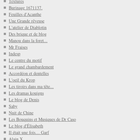
Textures
Burinage 1671137.
Feuilles d'Acanthe
Une Grande rêveuse
L'atelier de Diablotin
Des brique et de blog
Manou dans la foret...
Mr Fraises
Indesp
Le centre du motif
Le grand chambardement
Accordéon et dentelles
L'oeil du Krop
Les tiroirs dans ma tête...
Les dramas kouigns
Le blog de Denis
Saby
Nuit de Chine
Les Bouquins et Musiques de Dr Caso
Le blog d'Élisabeth
Il était une fois… Garf
Alain X