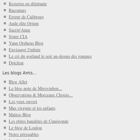
Kozeries en dilettante
Racontars
Erreur de Calibrage
Aude dite Orium
Sacrip'Anne
Sister CIA
Yann Orpheus Blog
Envisager l'infinir
Le cri du goéland le soir au-dessus des jonques
Dotclear
Les blogs Amis...
Blog Allet
Le bloc-note de Mirovinben...
Observations & Morceaux Choisis...
Les yeux ouvert
Mus virginie et les enfants
Mattoo Blog
Les ptites banalités de Cunégonde
Le blog de Loulou
Notes périssables