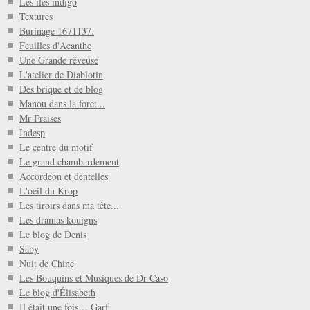
Les iles indigo
Textures
Burinage 1671137.
Feuilles d'Acanthe
Une Grande rêveuse
L'atelier de Diablotin
Des brique et de blog
Manou dans la foret...
Mr Fraises
Indesp
Le centre du motif
Le grand chambardement
Accordéon et dentelles
L'oeil du Krop
Les tiroirs dans ma tête...
Les dramas kouigns
Le blog de Denis
Saby
Nuit de Chine
Les Bouquins et Musiques de Dr Caso
Le blog d'Élisabeth
Il était une fois… Garf