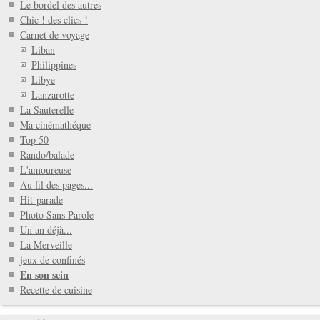
Le bordel des autres
Chic ! des clics !
Carnet de voyage
Liban
Philippines
Libye
Lanzarotte
La Sauterelle
Ma cinémathéque
Top 50
Rando/balade
L'amoureuse
Au fil des pages...
Hit-parade
Photo Sans Parole
Un an déjà...
La Merveille
jeux de confinés
En son sein
Recette de cuisine