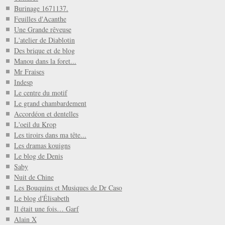
Burinage 1671137.
Feuilles d'Acanthe
Une Grande rêveuse
L'atelier de Diablotin
Des brique et de blog
Manou dans la foret...
Mr Fraises
Indesp
Le centre du motif
Le grand chambardement
Accordéon et dentelles
L'oeil du Krop
Les tiroirs dans ma tête...
Les dramas kouigns
Le blog de Denis
Saby
Nuit de Chine
Les Bouquins et Musiques de Dr Caso
Le blog d'Élisabeth
Il était une fois… Garf
Alain X