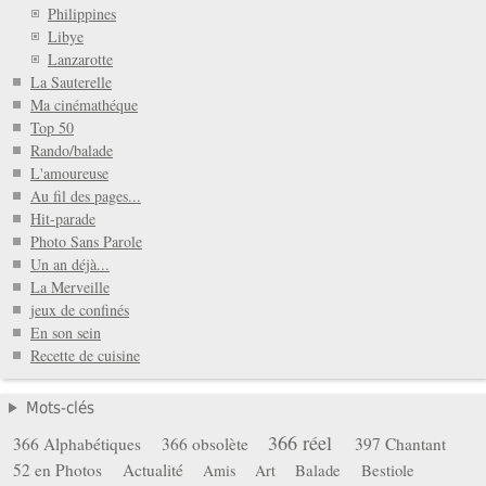
Philippines
Libye
Lanzarotte
La Sauterelle
Ma cinémathéque
Top 50
Rando/balade
L'amoureuse
Au fil des pages...
Hit-parade
Photo Sans Parole
Un an déjà...
La Merveille
jeux de confinés
En son sein
Recette de cuisine
Mots-clés
366 réel
366 Alphabétiques
366 obsolète
397 Chantant
52 en Photos
Actualité
Balade
Bestiole
Amis
Art