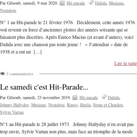
Par Gilsoub,
samedi, 9 mai 2020.
Hit-parade
Dalida
Musique
Nostalgie
N° 1 au Hit-parade le 21 février 1976 Décidément, cette année 1976
voit revenir en force d’anciennes gloires des années soixante qui se
faisaient plus discrètes. Après Enrico Macias (et avant d’autres), voici
Dalida avec une chanson pas toute jeune ! « J’attendrai » date de
1938 et a eut un […]
Lire la suite
3 commentaires
Le samedi c'est Hit-Parade...
Par Gilsoub,
samedi, 23 novembre 2019.
Hit-parade
Dalida
Johnny Hallyday
Musique
Nostalgie
Ringo
Sheila
Stone et Charden
Sylvie Vartan
N°1 au Hit-parade le 28 juillet 1973 Johnny Hallyday n’en avait pas
trop envie, Sylvie Vartan non plus, mais face au triomphe de la mode