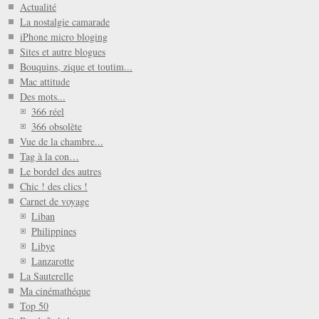
Actualité
La nostalgie camarade
iPhone micro bloging
Sites et autre blogues
Bouquins, zique et toutim...
Mac attitude
Des mots...
366 réel
366 obsolète
Vue de la chambre...
Tag à la con…
Le bordel des autres
Chic ! des clics !
Carnet de voyage
Liban
Philippines
Libye
Lanzarotte
La Sauterelle
Ma cinémathéque
Top 50