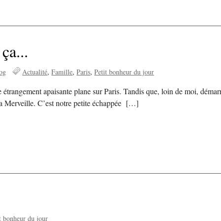
ça...
og
Actualité
Famille
Paris
Petit bonheur du jour
e étrangement apaisante plane sur Paris. Tandis que, loin de moi, démar
c la Merveille. C’est notre petite échappée […]
t bonheur du jour