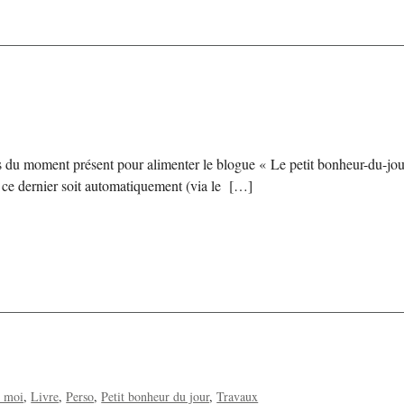
 du moment présent pour alimenter le blogue « Le petit bonheur-du-jour »
e ce dernier soit automatiquement (via le […]
t moi
Livre
Perso
Petit bonheur du jour
Travaux