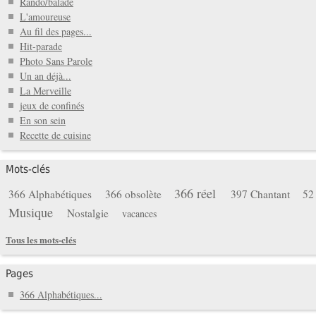
Rando/balade
L'amoureuse
Au fil des pages...
Hit-parade
Photo Sans Parole
Un an déjà...
La Merveille
jeux de confinés
En son sein
Recette de cuisine
Mots-clés
366 réel
366 Alphabétiques
366 obsolète
397 Chantant
52
Musique
Nostalgie
vacances
Tous les mots-clés
Pages
366 Alphabétiques...