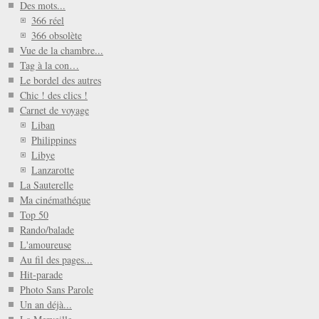
Des mots...
366 réel
366 obsolète
Vue de la chambre...
Tag à la con…
Le bordel des autres
Chic ! des clics !
Carnet de voyage
Liban
Philippines
Libye
Lanzarotte
La Sauterelle
Ma cinémathéque
Top 50
Rando/balade
L'amoureuse
Au fil des pages...
Hit-parade
Photo Sans Parole
Un an déjà...