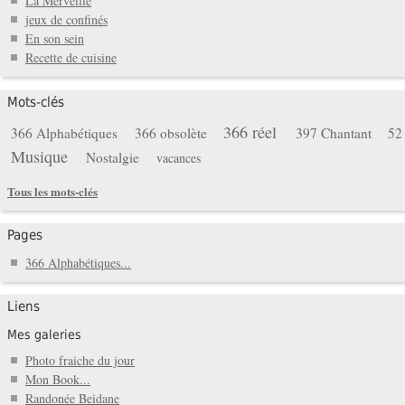
La Merveille
jeux de confinés
En son sein
Recette de cuisine
Mots-clés
366 réel
366 Alphabétiques
366 obsolète
397 Chantant
52
Musique
Nostalgie
vacances
Tous les mots-clés
Pages
366 Alphabétiques...
Liens
Mes galeries
Photo fraiche du jour
Mon Book...
Randonée Beidane