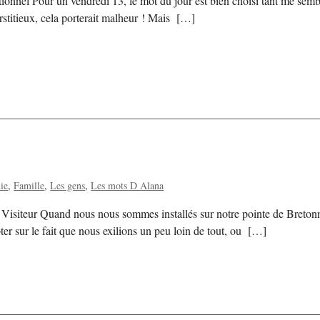
tionnel Pour un vendredi 13, le mot du jour est bien choisi tant me sembl
erstitieux, cela porterait malheur ! Mais […]
ie
Famille
Les gens
Les mots D Alana
 Visiteur Quand nous nous sommes installés sur notre pointe de Bretonn
pter sur le fait que nous exilions un peu loin de tout, ou […]