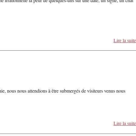
e irrationnelle la peur de quelques-uns sur une date, un signe, un chat
Lire la suite
ie, nous nous attendions à être submergés de visiteurs venus nous
Lire la suite