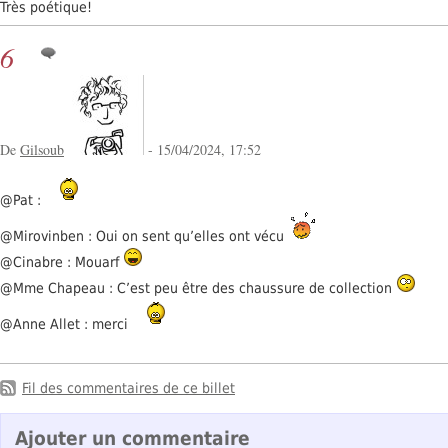
Très poétique!
6
De
Gilsoub
- 15/04/2024, 17:52
@Pat :
@Mirovinben : Oui on sent qu’elles ont vécu
@Cinabre : Mouarf
@Mme Chapeau : C’est peu être des chaussure de collection
@Anne Allet : merci
Fil des commentaires de ce billet
Ajouter un commentaire