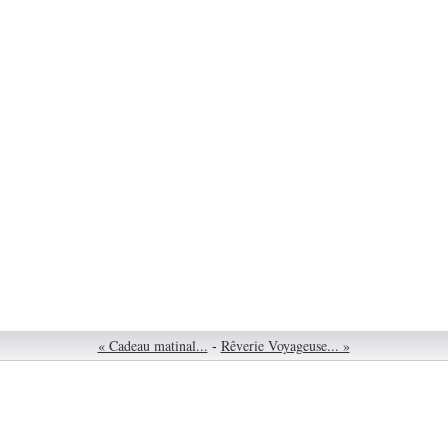
« Cadeau matinal...
-
Rêverie Voyageuse... »