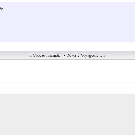
ée.
« Cadeau matinal...
-
Rêverie Voyageuse... »